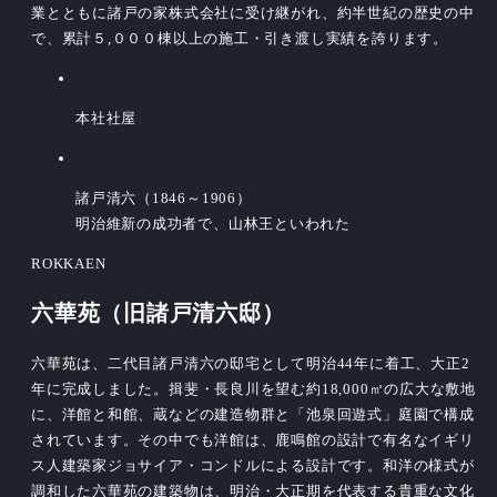
業とともに諸戸の家株式会社に受け継がれ、約半世紀の歴史の中
で、累計５,０００棟以上の施工・引き渡し実績を誇ります。
本社社屋
諸戸清六（1846～1906）
明治維新の成功者で、山林王といわれた
ROKKAEN
六華苑
（旧諸戸清六邸）
六華苑は、二代目諸戸清六の邸宅として明治44年に着工、大正2
年に完成しました。揖斐・長良川を望む約18,000㎡の広大な敷地
に、洋館と和館、蔵などの建造物群と「池泉回遊式」庭園で構成
されています。その中でも洋館は、鹿鳴館の設計で有名なイギリ
ス人建築家ジョサイア・コンドルによる設計です。和洋の様式が
調和した六華苑の建築物は、明治・大正期を代表する貴重な文化