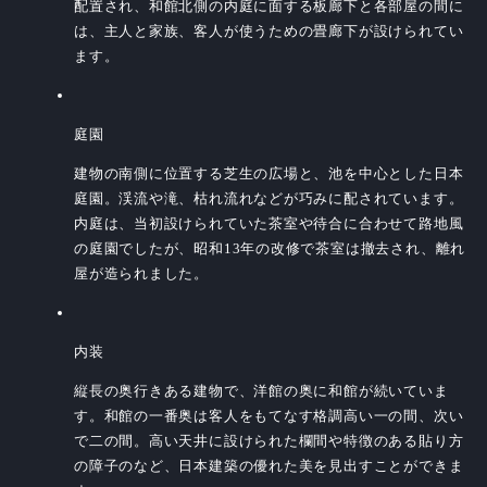
配置され、和館北側の内庭に面する板廊下と各部屋の間に
は、主人と家族、客人が使うための畳廊下が設けられてい
ます。
庭園
建物の南側に位置する芝生の広場と、池を中心とした日本
庭園。渓流や滝、枯れ流れなどが巧みに配されています。
内庭は、当初設けられていた茶室や待合に合わせて路地風
の庭園でしたが、昭和13年の改修で茶室は撤去され、離れ
屋が造られました。
内装
縦長の奥行きある建物で、洋館の奥に和館が続いていま
す。和館の一番奥は客人をもてなす格調高い一の間、次い
で二の間。高い天井に設けられた欄間や特徴のある貼り方
の障子のなど、日本建築の優れた美を見出すことができま