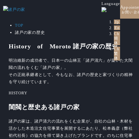
Language
Appoint
お問い合
Jp
TOP
En
諸戸の家の歴史
Ch
簡
体
History of Moroto
諸戸の家の歴史
Ch
繁
体
明治維新の成功者で、日本一の山林王「諸戸清六」が築いた大閨
閥の流れをくむ「諸戸の家」。
その正統承継者として、今もなお、諸戸の歴史と家づくりの精神
を守り続けています。
HISTORY
閨閥と歴史ある
諸戸の家
諸戸の家は、諸戸清六の流れをくむ企業が、自社の山林・木材を
活かした木造注文住宅事業を展開するにあたり、松本義彦（弊社
初代社長）の協力を得て築き上げたブランドです。のちに住宅事