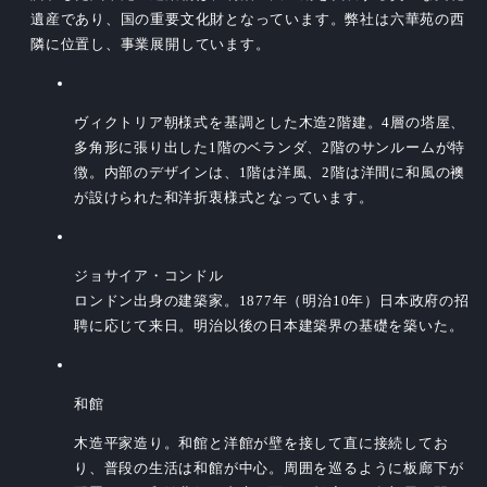
遺産であり、国の重要文化財となっています。弊社は六華苑の西
隣に位置し、事業展開しています。
ヴィクトリア朝様式を基調とした木造2階建。4層の塔屋、
多角形に張り出した1階のベランダ、2階のサンルームが特
徴。内部のデザインは、1階は洋風、2階は洋間に和風の襖
が設けられた和洋折衷様式となっています。
ジョサイア・コンドル
ロンドン出身の建築家。1877年（明治10年）日本政府の招
聘に応じて来日。明治以後の日本建築界の基礎を築いた。
和館
木造平家造り。和館と洋館が壁を接して直に接続してお
り、普段の生活は和館が中心。周囲を巡るように板廊下が