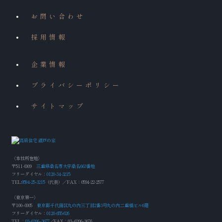
お問い合わせ
採用情報
企業情報
プライバシーポリシー
サイトマップ
〈本社所在地〉
〒511-0009
三重県桑名市大字桑名663番地
フリーダイヤル：
0120-34-3215
TEL:
0594-25-3215
（代表）／FAX：0594-22-2577
〈東京第一〉
〒100‒0005
東京都千代田区丸の内三丁目2番3号丸の内二重橋ビル6階
フリーダイヤル：
0120-655-626
TEL：
03‒6206‒3677
／FAX：03‒6206‒3676