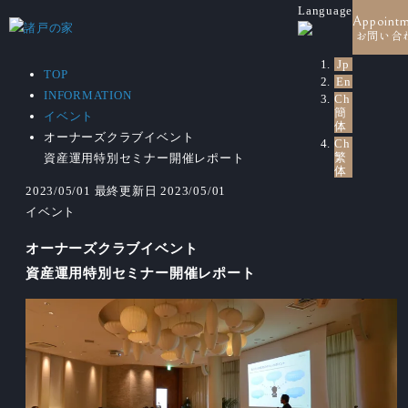
Language
Appoint
お問い合
Jp
TOP
En
INFORMATION
Ch
簡
イベント
体
オーナーズクラブイベント
Ch
繁
資産運用特別セミナー開催レポート
体
2023/05/01
最終更新日 2023/05/01
イベント
オーナーズクラブイベント
資産運用特別セミナー開催レポート