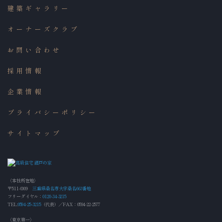
建築ギャラリー
オーナーズクラブ
お問い合わせ
採用情報
企業情報
プライバシーポリシー
サイトマップ
〈本社所在地〉
〒511-0009
三重県桑名市大字桑名663番地
フリーダイヤル：
0120-34-3215
TEL:
0594-25-3215
（代表）／FAX：0594-22-2577
〈東京第一〉