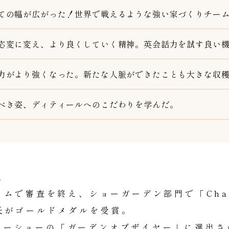
ての幅が広がった！世界で戦えるような強い家づくりチー
応変に変え、より良くしていく精神。英会話力を試す良い
力がより強くなった。新たな人脈ができたことも大きな収
べき姿、ディティールへのこだわりを学んだ。
、
で審査を終え、ショーガーデン部門で「Cha No N
幸氏がゴールドメダルを受賞。
ワーショーの「ガーデンオブザイヤー」に選出さ