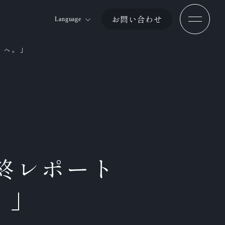
お問い合わせ
Language
Jp
りへ。」
En
Ch 簡体
Ch 繁体
最終レポート
。」