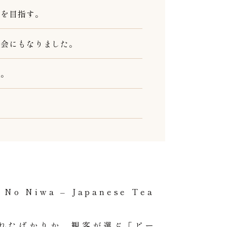
ムを目指す。
機会にもなりました。
穫。
iwa – Japanese Tea
れたばかりか、観客が選ぶ「ピー