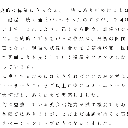
歴史的な偉業に立ち会え、一緒に取り組めたこと
年は建屋に続く通路が2つあったのですが、今回
ています。これにより、遠くから眺め、想像力を
した。最終的にできあがった作品は、当初の図面
図面はない。現場の状況に合わせて臨機応変に図
して図面よりも良くしていく過程をワクワクしな
残っています。
上に良くするためにはどうすればいいのかを考え
デューサーとこれまで以上に密にコミュニケーシ
が大切だと、あらためて実感しました。
人的に勉強している英会話能力を試す機会でもあ
た勉強ではありますが、まだまだ課題があると実
モチベーションアップにもつながりました。