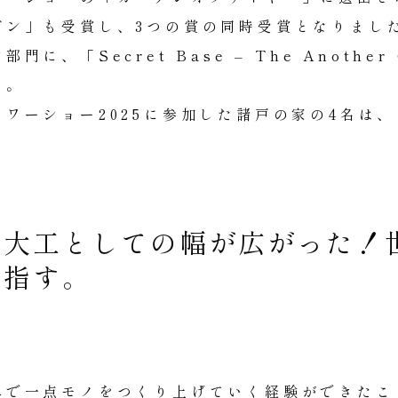
デン」も受賞し、3つの賞の同時受賞となりまし
「Secret Base – The Another G
た。
ワーショー2025に参加した諸戸の家の4名は
、大工としての幅が広がった！
目指す。
）
みで一点モノをつくり上げていく経験ができたこ