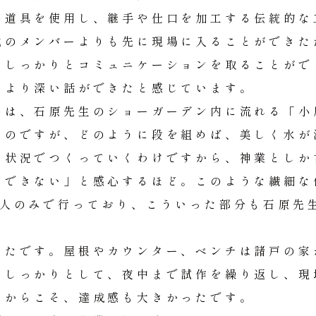
の道具を使用し、継手や仕口を加工する伝統的な
他のメンバーよりも先に現場に入ることができた
もしっかりとコミュニケーションを取ることがで
、より深い話ができたと感じています。
のは、石原先生のショーガーデン内に流れる「小
るのですが、どのように段を組めば、美しく水が
い状況でつくっていくわけですから、神業としか
くできない」と感心するほど。このような繊細な
2人のみで行っており、こういった部分も石原先
ったです。屋根やカウンター、ベンチは諸戸の家
をしっかりとして、夜中まで試作を繰り返し、現
たからこそ、達成感も大きかったです。