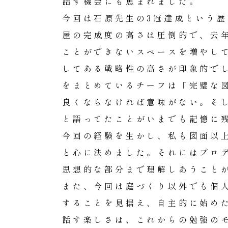
話す機会にも恵まれました。
今回は石原先生の3冠達成という
屋の完成度の高さは圧倒的で、去
ことができないスペースを増やし
してある戦略性の高さが印象的で
をまとめているチーフは「完璧な
良くならなければ意味がない。そ
と語ってたことがいまでも記憶に
今回の経験を生かし、私も図面以
と心に決めました。それにはプロ
思想的な部分まで理解しあうこと
また、今回は庭づくり以外でも個
することを見据え、自主的に始め
話す楽しさは、これからの勉強の