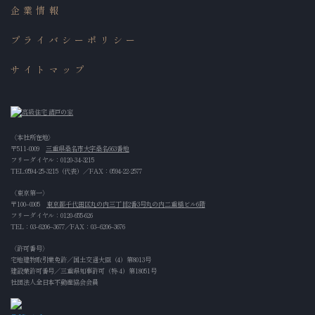
企業情報
プライバシーポリシー
サイトマップ
〈本社所在地〉
〒511-0009
三重県桑名市大字桑名663番地
フリーダイヤル：
0120-34-3215
TEL:
0594-25-3215
（代表）／FAX：0594-22-2577
〈東京第一〉
〒100‒0005
東京都千代田区丸の内三丁目2番3号丸の内二重橋ビル6階
フリーダイヤル：
0120-655-626
TEL：
03‒6206‒3677
／FAX：03‒6206‒3676
〈許可番号〉
宅地建物取引業免許／国土交通大臣（4）第8013号
建設業許可番号／三重県知事許可（特-4）第18051号
社団法人全日本不動産協会会員