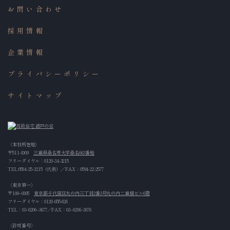
お問い合わせ
採用情報
企業情報
プライバシーポリシー
サイトマップ
〈本社所在地〉
〒511-0009
三重県桑名市大字桑名663番地
フリーダイヤル：
0120-34-3215
TEL:
0594-25-3215
（代表）／FAX：0594-22-2577
〈東京第一〉
〒100‒0005
東京都千代田区丸の内三丁目2番3号丸の内二重橋ビル6階
フリーダイヤル：
0120-655-626
TEL：
03‒6206‒3677
／FAX：03‒6206‒3676
〈許可番号〉