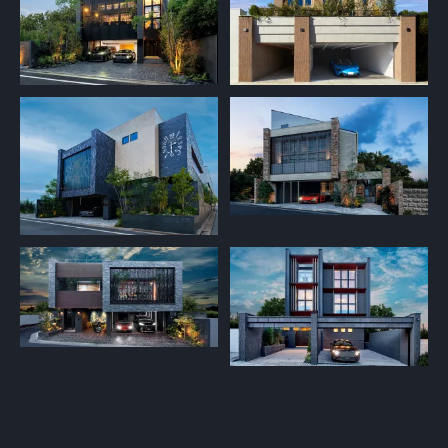
ールアドレス*
(E-mail)
話番号*
(Tel)
住所*
(Address)
住所検索