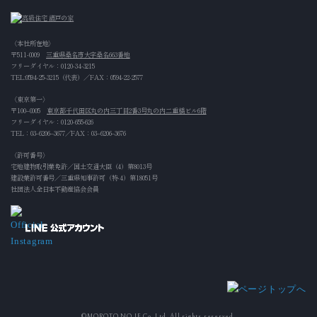
〈本社所在地〉
〒511-0009
三重県桑名市大字桑名663番地
フリーダイヤル：
0120-34-3215
TEL:
0594-25-3215
（代表）／FAX：0594-22-2577
〈東京第一〉
〒100‒0005
東京都千代田区丸の内三丁目2番3号丸の内二重橋ビル6階
フリーダイヤル：
0120-655-626
TEL：
03‒6206‒3677
／FAX：03‒6206‒3676
〈許可番号〉
宅地建物取引業免許／国土交通大臣（4）第8013号
建設業許可番号／三重県知事許可（特-4）第18051号
社団法人全日本不動産協会会員
©MOROTO NO IE Co.,Ltd. All rights reserved.