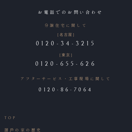
お電話でのお問い合わせ
分譲住宅に関して
［名古屋］
の他・コメント
(Comments)
0120-34-3215
［東京］
0120-655-626
アフターサービス・工事現場に関して
0120-86-7064
送信する
TOP
ライバシーポリシー
を確認の上、入力内容を確認するボタンを押し
諸⼾の家の歴史