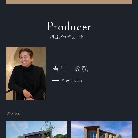
来場希望物件名*
(Desired property)
Producer
担当プロデューサー
名前*
(name)
吉川 政弘
View Profile
リガナ*
e-enter name.)
Works