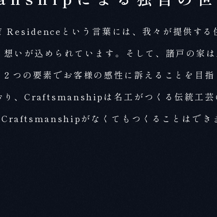
e of Residenceという言葉には、我々が提
想いが込められています。そして、諸戸の家はA
）という２つの要素でお客様の感性に訴えることを目
、Craftsmanshipは名工がつくる伝統
Craftsmanshipがなくてもつくることは