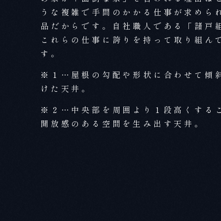
うな複雑で手間のかかる仕事が求めら
品だからです。自社職人である「諸戸
これらの仕事に誇りを持って取り組ん
す。
※１…屋根の勾配や形状に合わせて傾
けた天井。
※２…中央部を周囲より１段高くする
開放感のある空間を生み出す天井。