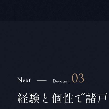
03
Next
Devotion
経験と個性で諸戸