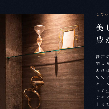
こだわ
美
豊
諸戸
宅よ
あれ
てて
ケー
って
デザ
上げ