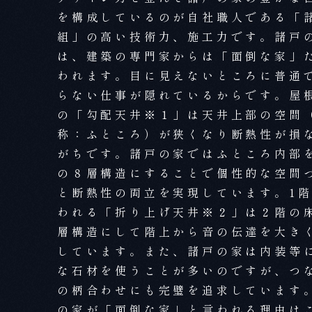
を構成しているのが自社職人である「
組」の高い技術力、施工力です。諸戸
は、建築の専門家からは「面倒な家」
われます。目に見えないところに普通
らない仕事が隠れているからです。屋
の「勾配天井※１」は天井上部の空間
称：ふところ）が狭くなり断熱性が損
がちです。諸戸の家ではふところ内部
の８層構造にすることで個性的な空間
と断熱性の両立を実現しています。1
われる「折り上げ天井※２」は２階の
層構造にして階上から音の伝達を大き
しています。また、諸戸の家は内装等
な石材を使うことが多いのですが、つ
の柄合わせにも完璧を追求しています
の家が「面倒な家」と言われる理由は