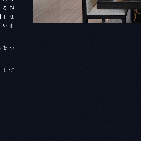
れる作
組」は
でいま
斜をつ
ことで