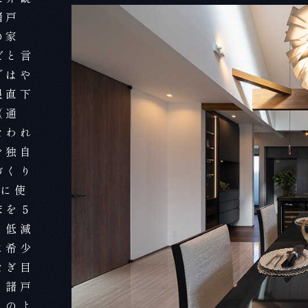
諸戸
の家
だと言
ではや
根直下
（通
なわれ
を独自
づくり
階に使
床を５
く低減
に希少
なぎ目
。諸戸
このよ