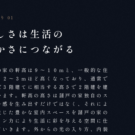
り 01
しさは生活の
かさにつながる
の家の軒高は９～１０ｍと、一般的な住
り２～３ｍほど高くなっており、通常で
ば３階建てに相当する高さで２階建を建
います。軒高の高さは諸戸の家独自のス
ル感を生み出すだけではなく、それによ
生じた豊かな室内スペースを諸戸の家の
イン力により生活に彩を与える空間に仕
ていきます。外からの光の入り方、内装