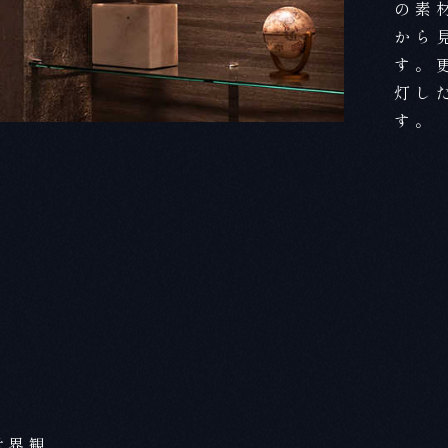
の素
から
す。
灯し
す。
世界観