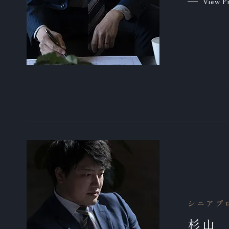
View Pr
シニアプ
杉山