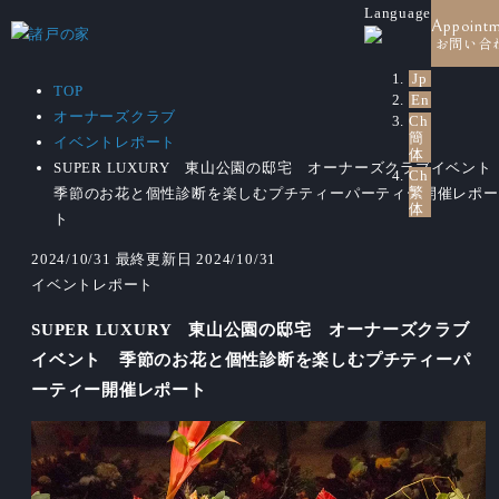
Language
Appoint
お問い合
Jp
TOP
En
オーナーズクラブ
Ch
簡
イベントレポート
体
SUPER LUXURY 東山公園の邸宅 オーナーズクラブイベン
Ch
繁
季節のお花と個性診断を楽しむプチティーパーティー開催レポー
体
ト
2024/10/31
最終更新日 2024/10/31
イベントレポート
SUPER LUXURY 東山公園の邸宅 オーナーズクラブ
イベント 季節のお花と個性診断を楽しむプチティーパ
ーティー開催レポート