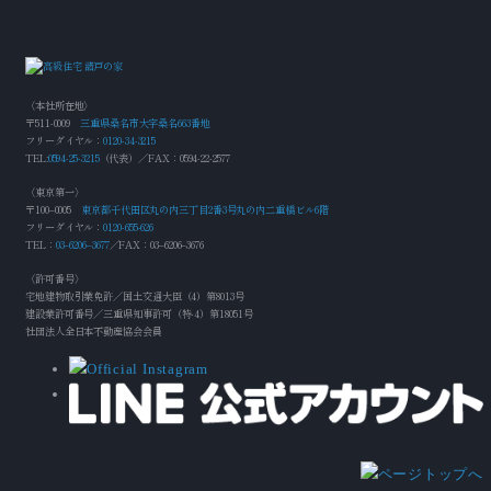
〈本社所在地〉
〒511-0009
三重県桑名市大字桑名663番地
フリーダイヤル：
0120-34-3215
TEL:
0594-25-3215
（代表）／FAX：0594-22-2577
〈東京第一〉
〒100‒0005
東京都千代田区丸の内三丁目2番3号丸の内二重橋ビル6階
フリーダイヤル：
0120-655-626
TEL：
03‒6206‒3677
／FAX：03‒6206‒3676
〈許可番号〉
宅地建物取引業免許／国土交通大臣（4）第8013号
建設業許可番号／三重県知事許可（特-4）第18051号
社団法人全日本不動産協会会員