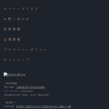
オーナーズクラブ
お問い合わせ
採用情報
企業情報
プライバシーポリシー
サイトマップ
〈本社所在地〉
〒511-0009
三重県桑名市大字桑名663番地
フリーダイヤル：
0120-34-3215
TEL:
0594-25-3215
（代表）／FAX：0594-22-2577
〈東京第一〉
〒100‒0005
東京都千代田区丸の内三丁目2番3号丸の内二重橋ビル6階