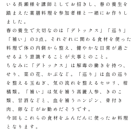
いる長瀬様を講師としてお招きし、春の養生を
踏まえた薬膳料理を参加者様と一緒にお作りし
ました。
春の養生で大切なのは「デトックス」「巡り」
「補い」の3点。それぞれに関わる食材を使った
料理で体の内側から整え、健やかな日常が過ご
せるよう意識することが大事とのこと。
ちなみに「デトックス」は解毒の働きを持つ、
せり、菜の花、かぶなど。「巡り」は血の巡り
を整える玉ねぎ、気の流れを整えるセロリ、柑
橘類。「補い」は気を補う高麗人参、きのこ
類、甘酒などと、血を補うニンジン、骨付き
肉、卵などがお勧めだそうです。
今回もこれらの食材をふんだんに使ったお料理
となります。