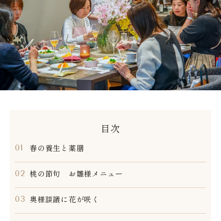
目次
春の養生と薬膳
桃の節句 お雛様メニュー
奥様談議に花が咲く