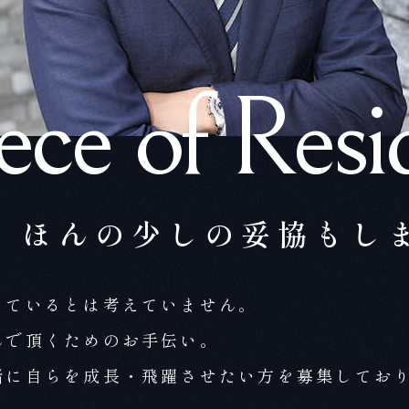
iece
of Resi
、
ほんの少しの妥協もし
っているとは考えていません。
んで頂くためのお手伝い。
緒に自らを成長・飛躍させたい方を募集してお