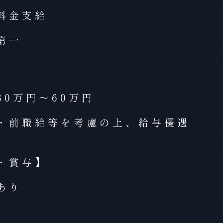
料金支給
第一
30万円～60万円
・前職給等を考慮の上、給与優遇
・賞与】
あり