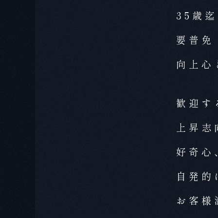
35歳迄
要普免
向上心
歓迎す
上昇志
好奇心
自発的
お客様