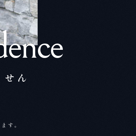
dence
ません
ります。