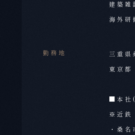
建築雑
海外研
勤務地
三重県
東京都
■本社
※近鉄
・桑名