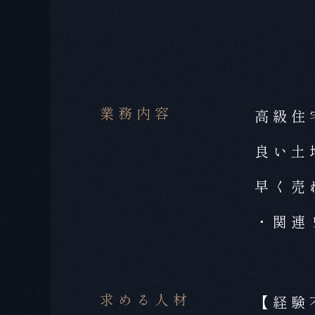
業務内容
高級住
良い土
早く売
・関連
求める人材
【経験