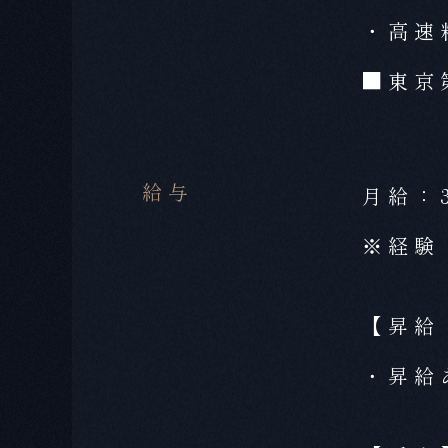
・高速
■東京
給与
月給：
※経験
【昇給
・昇給