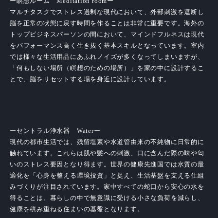
ー瞑想ルーム Meditation roomー
マルチタスクでストレス過剰な現代において、外部刺激を遮断し
脳を正常の状態に戻す時間を作ることは非常に重要です。海外の
トップビジネスパーソンの間において、マインドフルネスは現代
をパフォーマンス高く生き抜く基本スキルとなっています。室内
では様々な生活用品にあふれノイズが多くなってしまいますが、
「何もしない場所（瞑想のための場所）」を家の中に設計するこ
とで、脳をリセットする場を身近に設計しています。
ーセントラル浄水器 Waterー
現代の都市生活では、残留塩素や水道管由来の不純物に日常的に
触れています。これらは肌や髪への刺激、口に含んだ際の味や匂
いのストレス要因となり得ます。世界の健康先進国では水質の最
適化を「心身を整える環境投資」と捉え、生活基盤を支える仕組
みづくりが注目されています。家中すべての蛇口から安心の水を
得ることは、暮らしの中で無意識に受ける小さな負荷を減らし、
健康を積み重ねる住まいの基盤となります。