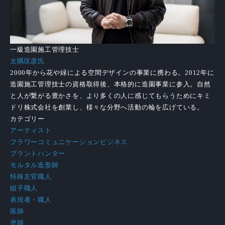
一級造園施工管理技士
太隅匡彦氏
2000年から花や緑による空間デザインの事業に携わる。2012年に
造園施工管理技士の資格取得後、本格的に造園事業に参入。自然
と人が繋がる豊かさを、より多くの人に感じてもらうためにキミ
ドリ株式会社を創業し、様々な分野へ活動の輪を広げている。
カテゴリー
アーティスト
フラワーコミュニケーションビジネス
プラントハンター
モルタル造形師
特殊左官職人
組子職人
表現者・職人
医師
塗師