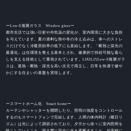
ーLow-E複層ガラス Window glassー
都市生活では強い日射や外気温の変化が、室内環境に大きな負担
を与えています。夏の過剰な熱や冬の冷え込みは、体へのストレ
スだけでなく冷暖房効率の低下にも直結します。「断熱と採光の
最適化」は住環境を整える基本とされ、健康的で持続可能な暮ら
しを支える技術として重視されています。LIXILのLow-E複層ガラ
スは、遮熱・断熱・採光を高い次元で両立し、日常を快適で健や
かにする住まいの基盤を実現します。
ースマートホーム化 Smart homeー
カーテンやシャッターを開閉したり、照明の強度をコントロール
するのもスマートフォンで完結します。人間の体内時計（概日リ
ズム）は光によって調節されており、夕方から徐々に室内照明を
暗くしていくこと、寝る際に完全に光を遮断すること、起床時に