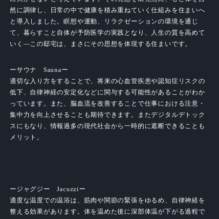
然に調律し、日常の中で健康を積み重ねていく仕組みを住まいへ
と導入しました。瞑想や運動、リラクゼーションの環境を通じ
て、暮らすこと自体が予防医学の実践となり、人生の質を高めて
いく―この邸宅は、まさにその思想を体現する住まいです。
ーサウナ Saunaー
適切な入り方をすることで、将来の心血管疾患や認知症リスクの
低下、自律神経の安定化などに関与する可能性があることがわか
っています。また、脳血流を改善することで仕事における注意・
集中力を向上させることも期待できます。またデジタルデトック
スにもなり、情報過多の現代社会から一時的に遮断できることも
メリット。
ージャグジー Jacuzziー
適度な温度での温浴は、筋肉や関節の緊張をゆるめ、自律神経を
整える効果があります。体を温めた後に深部体温が下がる過程で