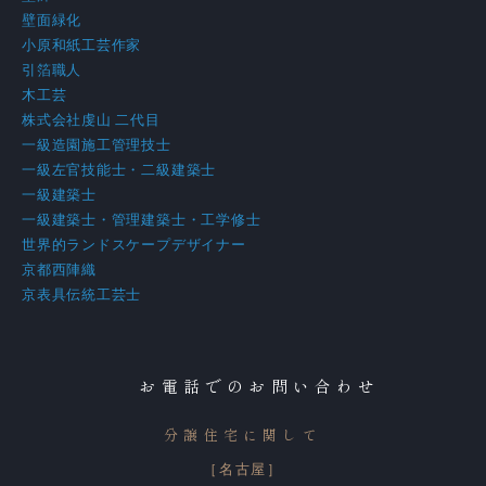
壁面緑化
小原和紙工芸作家
引箔職人
木工芸
株式会社虔山 二代目
一級造園施工管理技士
一級左官技能士・二級建築士
一級建築士
一級建築士・管理建築士・工学修士
世界的ランドスケープデザイナー
京都西陣織
京表具伝統工芸士
お電話でのお問い合わせ
分譲住宅に関して
［名古屋］