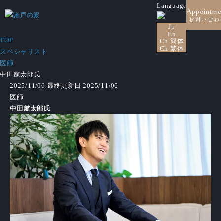
Language
Appointme
お問い合わ
Jp
En
TOP
Ch 簡体
Ch 繁体
スペシャリスト
医師
中田航太郎氏
2025/11/06
最終更新日 2025/11/06
医師
中田航太郎氏