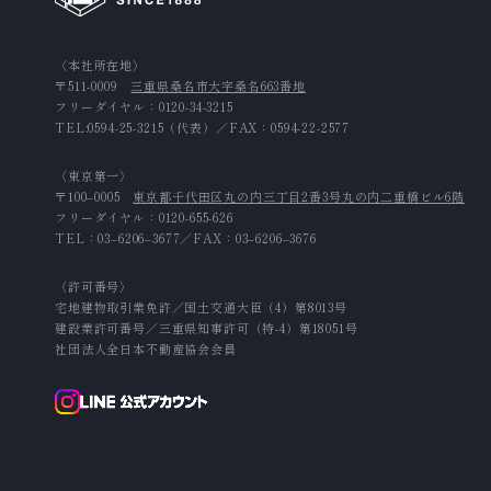
〈本社所在地〉
〒511-0009
三重県桑名市大字桑名663番地
フリーダイヤル：
0120-34-3215
TEL:
0594-25-3215
（代表）／FAX：0594-22-2577
〈東京第一〉
〒100‒0005
東京都千代田区丸の内三丁目2番3号丸の内二重橋ビル6階
フリーダイヤル：
0120-655-626
TEL：
03‒6206‒3677
／FAX：03‒6206‒3676
〈許可番号〉
宅地建物取引業免許／国土交通大臣（4）第8013号
建設業許可番号／三重県知事許可（特-4）第18051号
社団法人全日本不動産協会会員