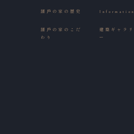
諸⼾の家の歴史
Informatio
諸⼾の家のこだ
建築ギャラ
わり
ー