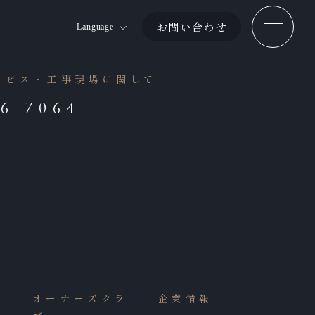
お問い合わせ
Language
Jp
ービス・工事現場に関して
En
Ch 簡体
86-7064
Ch 繁体
件
オーナーズクラ
企業情報